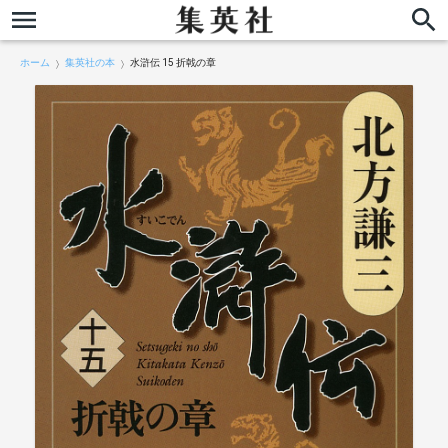
ホーム
集英社の本
水滸伝 15 折戟の章