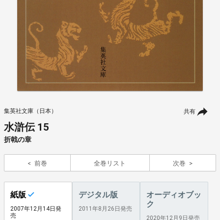
集英社文庫（日本）
共有
水滸伝 15
折戟の章
前巻
全巻リスト
次巻
紙版
デジタル版
オーディオブッ
ク
2007年12月14日発
2011年8月26日発売
売
2020年12月9日発売