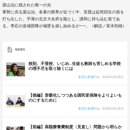
梁山泊に残された唯一の光
軍勢に劣る梁山泊。各寨の限界が近づく中、宣賛は起死回生の策を
打ち出した。手薄の北京大名府を陥とし、講和に持ち込む策であ
る。李応の攻城部隊が城壁を崩し始めるが――。（解説／茶木則雄）
NEWS
校則、不登校、いじめ…生徒も教師も苦しめる学校
の理不尽を取り除くには
集英社新書Plus
2026年4月29日
【後編】形骸化しつつある国民皆保険をよりよいも
のにするために
集英社新書Plus
2026年4月29日
【前編】高額療養費制度〈見直し〉問題から明らか