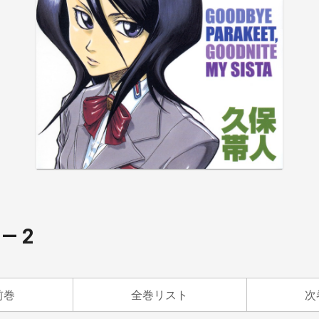
― 2
前巻
全巻リスト
次