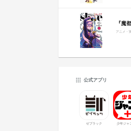
『魔都
アニメ・
公式アプリ
ゼブラック
少年ジャ