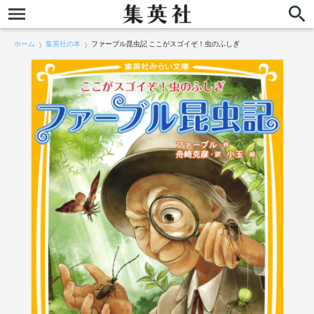
ホーム
集英社の本
ファーブル昆虫記 ここがスゴイぞ！虫のふしぎ