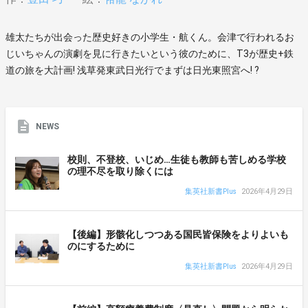
雄太たちが出会った歴史好きの小学生・航くん。会津で行われるお
じいちゃんの演劇を見に行きたいという彼のために、T3が歴史+鉄
道の旅を大計画! 浅草発東武日光行でまずは日光東照宮へ! ?
NEWS
校則、不登校、いじめ…生徒も教師も苦しめる学校
の理不尽を取り除くには
集英社新書Plus
2026年4月29日
【後編】形骸化しつつある国民皆保険をよりよいも
のにするために
集英社新書Plus
2026年4月29日