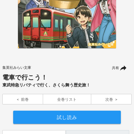
集英社みらい文庫
共有
電車で行こう！
東武特急リバティで行く、さくら舞う歴史旅！
前巻
全巻リスト
次巻
試し読み