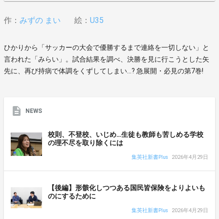
作：
みずの まい
絵：
U35
ひかりから「サッカーの大会で優勝するまで連絡を一切しない」と
言われた「みらい」。試合結果を調べ、決勝を見に行こうとした矢
先に、再び持病で体調をくずしてしまい…? 急展開・必見の第7巻!
NEWS
校則、不登校、いじめ…生徒も教師も苦しめる学校
の理不尽を取り除くには
集英社新書Plus
2026年4月29日
【後編】形骸化しつつある国民皆保険をよりよいも
のにするために
集英社新書Plus
2026年4月29日