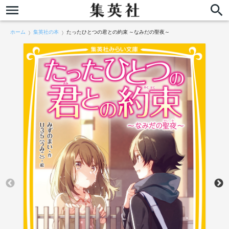
ホーム
集英社の本
たったひとつの君との約束 ～なみだの聖夜～