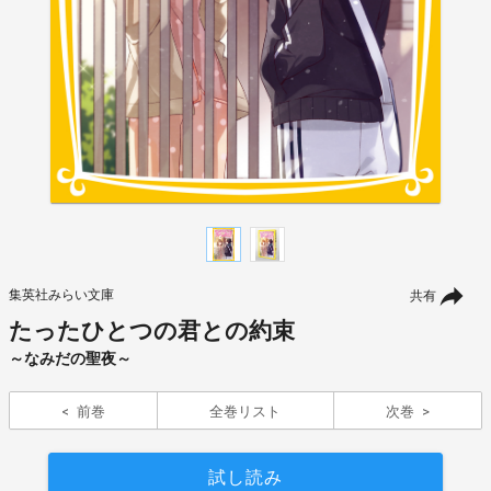
集英社みらい文庫
共有
たったひとつの君との約束
～なみだの聖夜～
前巻
全巻リスト
次巻
試し読み