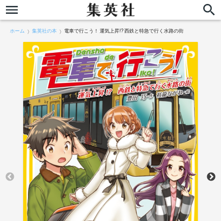
ホーム
集英社の本
電車で行こう！ 運気上昇!? 西鉄と特急で行く水路の街