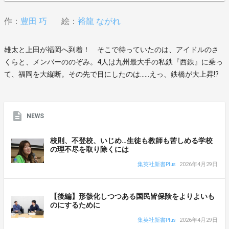
作：
豊田 巧
絵：
裕龍 ながれ
雄太と上田が福岡へ到着！ そこで待っていたのは、アイドルのさ
くらと、メンバーののぞみ。4人は九州最大手の私鉄『西鉄』に乗っ
て、福岡を大縦断。その先で目にしたのは……えっ、鉄橋が大上昇!?
NEWS
校則、不登校、いじめ…生徒も教師も苦しめる学校
の理不尽を取り除くには
集英社新書Plus
2026年4月29日
【後編】形骸化しつつある国民皆保険をよりよいも
のにするために
集英社新書Plus
2026年4月29日