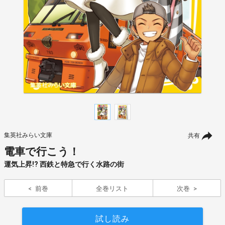
集英社みらい文庫
共有
電車で行こう！
運気上昇!? 西鉄と特急で行く水路の街
前巻
全巻リスト
次巻
試し読み