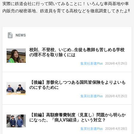
実際に鉄道会社に行って聞いてみることに！ いろんな車両基地や車
内販売の秘密基地、鉄道員を育てる高校などを徹底調査してきたよ!!
NEWS
校則、不登校、いじめ…生徒も教師も苦しめる学校
の理不尽を取り除くには
集英社新書Plus
2026年4月29日
【後編】形骸化しつつある国民皆保険をよりよいも
のにするために
集英社新書Plus
2026年4月29日
【前編】高額療養費制度〈見直し〉問題から明らか
になった、「病人VS経済」という対立？
集英社新書Plus
2026年4月28日