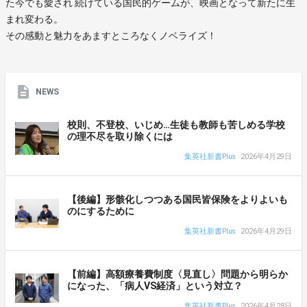
た今でも愛され 続けている国民的ゲームが、映画となって新たに生
まれ変わる。
その感動と魅力をあますところなくノベライズ！
NEWS
校則、不登校、いじめ…生徒も教師も苦しめる学校
の理不尽を取り除くには
集英社新書Plus
2026年4月29日
【後編】形骸化しつつある国民皆保険をよりよいも
のにするために
集英社新書Plus
2026年4月29日
【前編】高額療養費制度〈見直し〉問題から明らか
になった、「病人VS経済」という対立？
集英社新書Plus
2026年4月28日