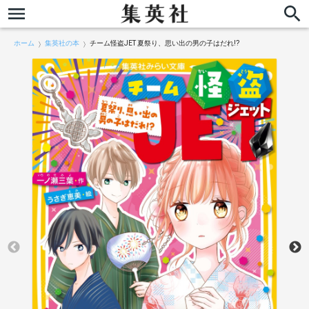
ホーム
集英社の本
チーム怪盗JET 夏祭り、思い出の男の子はだれ!?