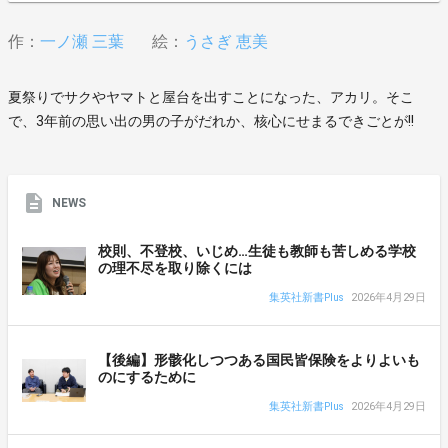
作：
一ノ瀬 三葉
絵：
うさぎ 恵美
夏祭りでサクやヤマトと屋台を出すことになった、アカリ。そこ
で、3年前の思い出の男の子がだれか、核心にせまるできごとが!!
NEWS
校則、不登校、いじめ…生徒も教師も苦しめる学校
の理不尽を取り除くには
集英社新書Plus
2026年4月29日
【後編】形骸化しつつある国民皆保険をよりよいも
のにするために
集英社新書Plus
2026年4月29日