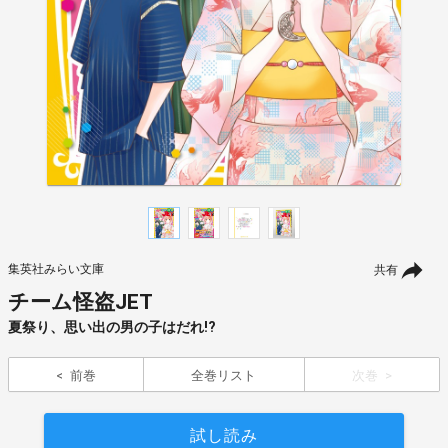
集英社みらい文庫
共有
チーム怪盗JET
夏祭り、思い出の男の子はだれ!?
前巻
全巻リスト
次巻
試し読み