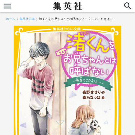
ホーム
集英社の本
渚くんをお兄ちゃんとは呼ばない ～ 告白のこたえは… ～