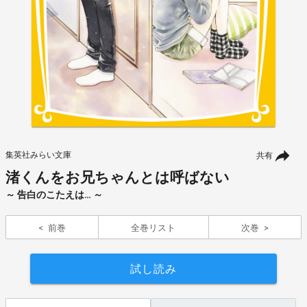
集英社みらい文庫
共有
渚くんをお兄ちゃんとは呼ばない
～ 告白のこたえは… ～
前巻
全巻リスト
次巻
試し読み