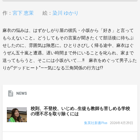
作：
宮下 恵茉
絵：
染川 ゆかり
麻衣の悩みは、はずかしがり屋の彼氏・小坂から「好き」と言って
もらえないこと。どうしてもその言葉が聞きたくて部活後に待ちぶ
せしたのに、雰囲気は険悪に。ひとりさびしく帰る途中、麻衣はぐ
うぜん五十嵐と遭遇。遅い時間まで外にいることを叱られ、家まで
送ってもらうと、そこには小坂がいて……!! 麻衣をめぐって男子ふた
りが“デッドヒート”――気になる三角関係の行方は!?
NEWS
校則、不登校、いじめ…生徒も教師も苦しめる学校
の理不尽を取り除くには
集英社新書Plus
2026年4月29日