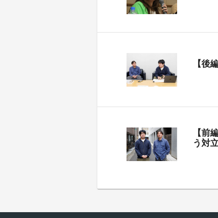
【後
【前
う対