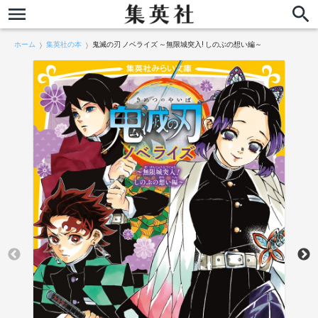
ホーム
集英社の本
鬼滅の刃 ノベライズ ～無限城突入! しのぶの想い編～