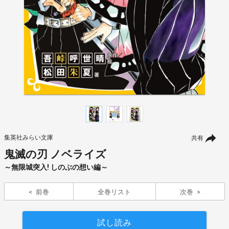
集英社みらい文庫
共有
鬼滅の刃 ノベライズ
～無限城突入! しのぶの想い編～
前巻
全巻リスト
次巻
試し読み