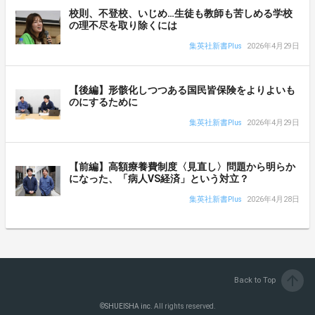
校則、不登校、いじめ…生徒も教師も苦しめる学校
の理不尽を取り除くには
集英社新書Plus
2026年4月29日
【後編】形骸化しつつある国民皆保険をよりよいも
のにするために
集英社新書Plus
2026年4月29日
【前編】高額療養費制度〈見直し〉問題から明らか
になった、「病人VS経済」という対立？
集英社新書Plus
2026年4月28日
arrow_upward
Back to Top
©
SHUEISHA inc.
All rights reserved.