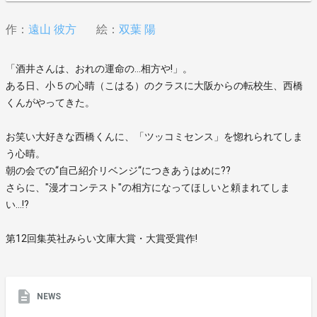
作：
遠山 彼方
絵：
双葉 陽
「酒井さんは、おれの運命の…相方や!」。
ある日、小５の心晴（こはる）のクラスに大阪からの転校生、西橋
くんがやってきた。
お笑い大好きな西橋くんに、「ツッコミセンス」を惚れられてしま
う心晴。
朝の会での“自己紹介リベンジ“につきあうはめに??
さらに、"漫才コンテスト"の相方になってほしいと頼まれてしま
い…!?
第12回集英社みらい文庫大賞・大賞受賞作!
NEWS