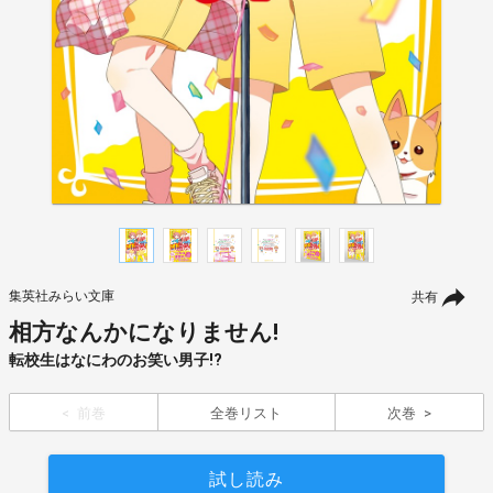
集英社みらい文庫
共有
相方なんかになりません!
転校生はなにわのお笑い男子!?
前巻
全巻リスト
次巻
試し読み