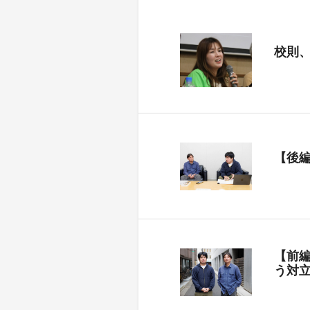
校則
【後
【前
う対