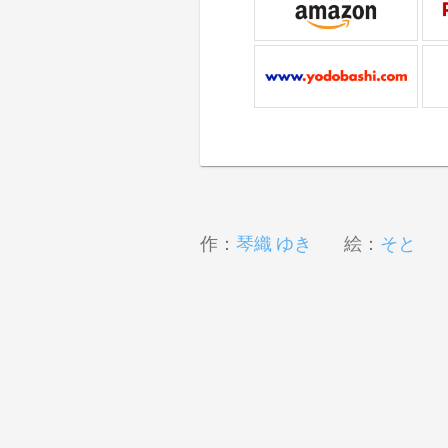
作：
琴織 ゆき
絵：
そと