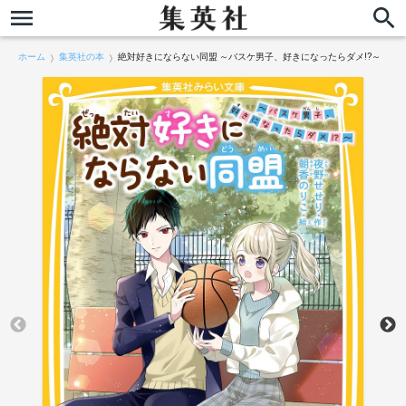
ホーム
集英社の本
絶対好きにならない同盟 ～バスケ男子、好きになったらダメ!?～