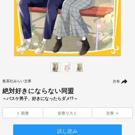
集英社みらい文庫
共有
絶対好きにならない同盟
～バスケ男子、好きになったらダメ!?～
前巻
全巻リスト
次巻
試し読み