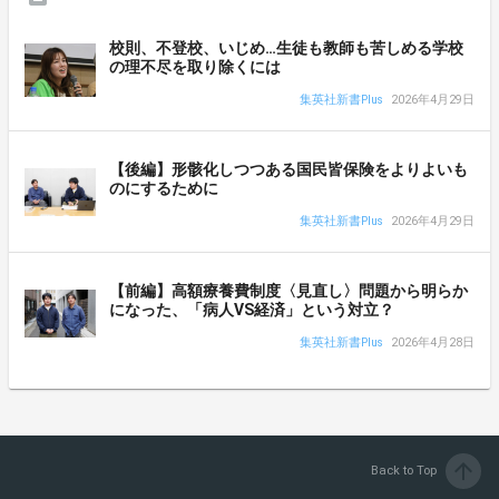
校則、不登校、いじめ…生徒も教師も苦しめる学校
の理不尽を取り除くには
集英社新書Plus
2026年4月29日
【後編】形骸化しつつある国民皆保険をよりよいも
のにするために
集英社新書Plus
2026年4月29日
【前編】高額療養費制度〈見直し〉問題から明らか
になった、「病人VS経済」という対立？
集英社新書Plus
2026年4月28日
arrow_upward
Back to Top