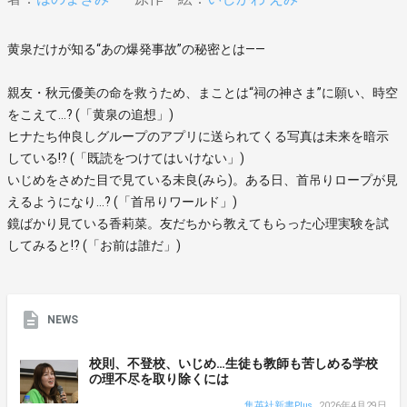
黄泉だけが知る“あの爆発事故”の秘密とは――
親友・秋元優美の命を救うため、まことは“祠の神さま”に願い、時空
をこえて…? (「黄泉の追想」)
ヒナたち仲良しグループのアプリに送られてくる写真は未来を暗示
している!? (「既読をつけてはいけない」)
いじめをさめた目で見ている未良(みら)。ある日、首吊りロープが見
えるようになり…? (「首吊りワールド」)
鏡ばかり見ている香莉菜。友だちから教えてもらった心理実験を試
してみると!? (「お前は誰だ」)
NEWS
校則、不登校、いじめ…生徒も教師も苦しめる学校
の理不尽を取り除くには
集英社新書Plus
2026年4月29日