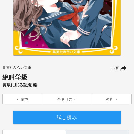
集英社みらい文庫
共有
絶叫学級
黄泉に眠る記憶 編
前巻
全巻リスト
次巻
試し読み