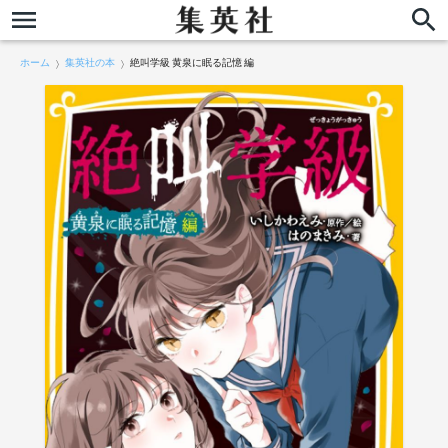
ホーム
集英社の本
絶叫学級 黄泉に眠る記憶 編