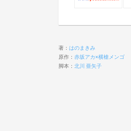
著：
はのまきみ
原作：
赤坂アカ×横槍メンゴ
脚本：
北川 亜矢子