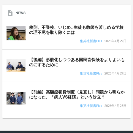
NEWS
校則、不登校、いじめ…生徒も教師も苦しめる学校
の理不尽を取り除くには
集英社新書Plus
2026年4月29日
【後編】形骸化しつつある国民皆保険をよりよいも
のにするために
集英社新書Plus
2026年4月29日
【前編】高額療養費制度〈見直し〉問題から明らか
になった、「病人VS経済」という対立？
集英社新書Plus
2026年4月28日