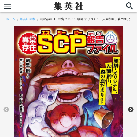
ホーム
集英社の本
異常存在 SCP報告ファイル 彫刻-オリジナル、人間削り、森の血だまり ほか