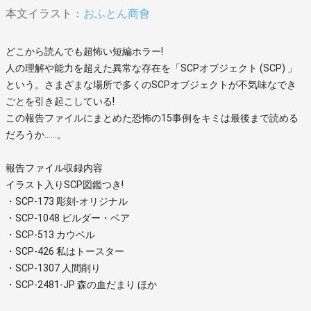
本文イラスト：
おふとん商會
どこから読んでも超怖い短編ホラー!
人の理解や能力を超えた異常な存在を「SCPオブジェクト (SCP) 」
という。さまざまな場所で多くのSCPオブジェクトが不気味なでき
ごとを引き起こしている!
この報告ファイルにまとめた恐怖の15事例をキミは最後まで読める
だろうか……。
報告ファイル収録内容
イラスト入りSCP図鑑つき!
・SCP-173 彫刻-オリジナル
・SCP-1048 ビルダー・ベア
・SCP-513 カウベル
・SCP-426 私はトースター
・SCP-1307 人間削り
・SCP-2481-JP 森の血だまり ほか