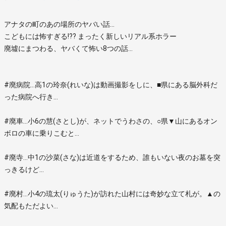
アナタの町のあの場所のヤバい話…
こどもには怖すぎる!?? まったく新しいリアル系ホラー
廃墟にまつわる、ヤバくて怖い8つの話…
#廃病院…高1の玲奈(れいな)は動画撮影をしに、■県にある脳外科だ
った病院へ行き…
#廃車…小6の慧(さとし)が、ネットでうわさの、○県▼山にあるオン
ボロの車に乗りこむと…
#廃寺…中1の沙菜(さな)は近道をするため、誰もいない夜のお墓を突
っきるけど…
#廃村…小4の琉太(りゅうた)が訪れた山村には奇妙な立て札が。▲の
気配もただよい…