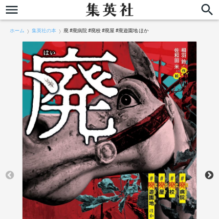
ホーム
集英社の本
廃 #廃病院 #廃校 #廃屋 #廃遊園地 ほか