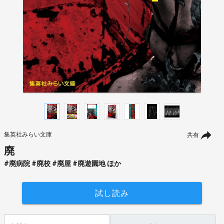
集英社みらい文庫
共有
廃
#廃病院 #廃校 #廃屋 #廃遊園地 ほか
試し読み