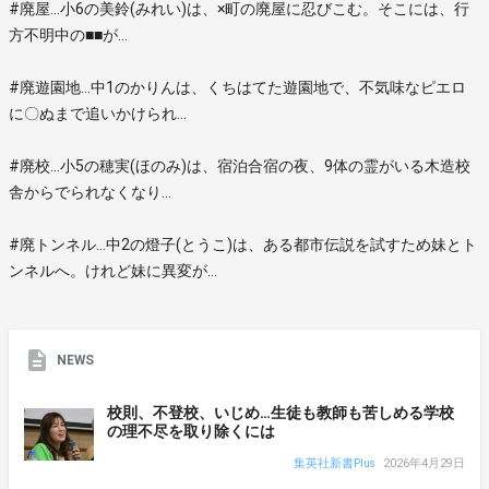
#廃屋…小6の美鈴(みれい)は、×町の廃屋に忍びこむ。そこには、行
方不明中の■■が…
#廃遊園地…中1のかりんは、くちはてた遊園地で、不気味なピエロ
に〇ぬまで追いかけられ…
#廃校…小5の穂実(ほのみ)は、宿泊合宿の夜、9体の霊がいる木造校
舎からでられなくなり…
#廃トンネル…中2の燈子(とうこ)は、ある都市伝説を試すため妹とト
ンネルへ。けれど妹に異変が…
NEWS
校則、不登校、いじめ…生徒も教師も苦しめる学校
の理不尽を取り除くには
集英社新書Plus
2026年4月29日