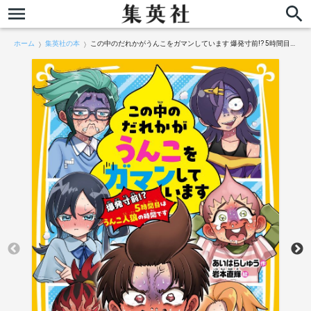
ホーム
集英社の本
この中のだれかがうんこをガマンしています 爆発寸前!? 5時間目はうんこ人狼の時間です