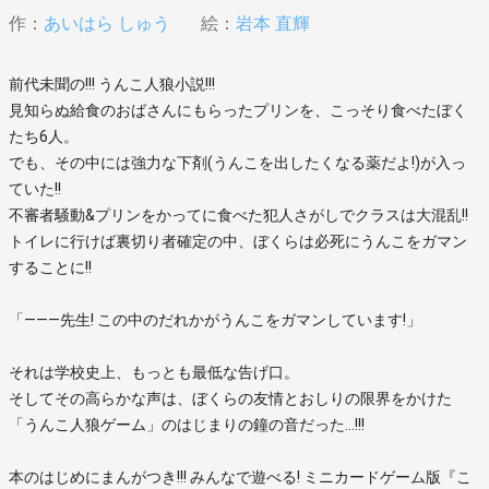
作：
あいはら しゅう
絵：
岩本 直輝
前代未聞の!!! うんこ人狼小説!!!
見知らぬ給食のおばさんにもらったプリンを、こっそり食べたぼく
たち6人。
でも、その中には強力な下剤(うんこを出したくなる薬だよ!)が入っ
ていた!!
不審者騒動&プリンをかってに食べた犯人さがしでクラスは大混乱!!
トイレに行けば裏切り者確定の中、ぼくらは必死にうんこをガマン
することに!!
「―――先生! この中のだれかがうんこをガマンしています!」
それは学校史上、もっとも最低な告げ口。
そしてその高らかな声は、ぼくらの友情とおしりの限界をかけた
「うんこ人狼ゲーム」のはじまりの鐘の音だった…!!!
本のはじめにまんがつき!!! みんなで遊べる! ミニカードゲーム版『こ