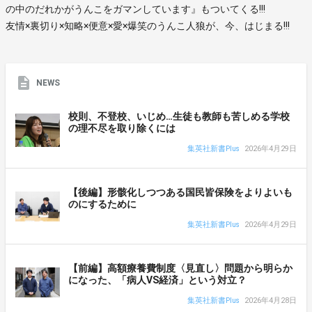
の中のだれかがうんこをガマンしています』もついてくる!!!
友情×裏切り×知略×便意×愛×爆笑のうんこ人狼が、今、はじまる!!!
NEWS
校則、不登校、いじめ…生徒も教師も苦しめる学校
の理不尽を取り除くには
集英社新書Plus
2026年4月29日
【後編】形骸化しつつある国民皆保険をよりよいも
のにするために
集英社新書Plus
2026年4月29日
【前編】高額療養費制度〈見直し〉問題から明らか
になった、「病人VS経済」という対立？
集英社新書Plus
2026年4月28日