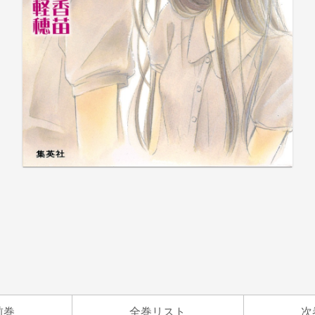
前巻
全巻リスト
次