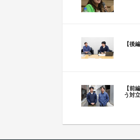
【後
【前
う対