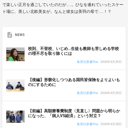
で楽しい正月を過ごしていたのだが……。ひなを連れていったスケー
ト場に、美しい北欧美女が。なんと彼女は美羽の母で……！？
NEWS
校則、不登校、いじめ…生徒も教師も苦しめる学校
の理不尽を取り除くには
集英社新書Plus
2026年4月29日
【後編】形骸化しつつある国民皆保険をよりよいも
のにするために
集英社新書Plus
2026年4月29日
【前編】高額療養費制度〈見直し〉問題から明らか
になった、「病人VS経済」という対立？
集英社新書Plus
2026年4月28日