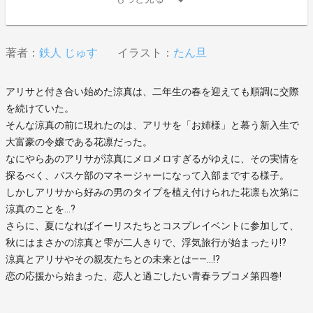
著者：
鉄人 じゅす
イラスト：
たん旦
アリサと付き合い始めた涼真は、二年生の春を迎えても順調に交際
を続けていた。
そんな涼真の前に現れたのは、アリサを「お姉様」と慕う新入生で
大富豪の令嬢である花凛だった。
なにやらあのアリサが涼真にメロメロすぎるがゆえに、その実情を
探るべく、バスケ部のマネージャーになって入部までする様子。
しかしアリサから好みの男のタイプを植え付けられた花凛も次第に
涼真のことを…?
さらに、夏になればイーリスたちとコスプレイベントに参加して、
秋にはまさかの涼真と雫が二人きりで、浮気旅行が始まったり!?
涼真とアリサやその親友たちとの未来とは――…!?
恋の応援から始まった、恋人と過ごしたい青春ラブコメ第四巻!