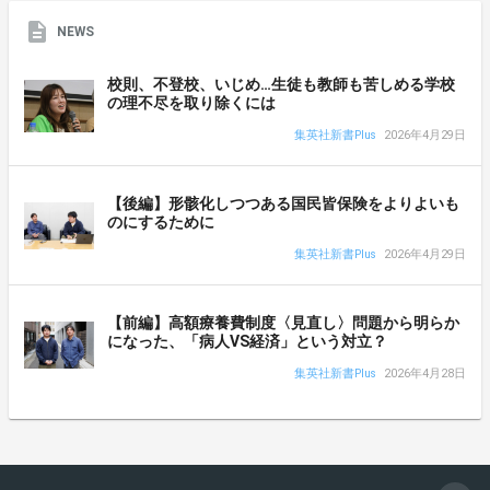
NEWS
校則、不登校、いじめ…生徒も教師も苦しめる学校
の理不尽を取り除くには
集英社新書Plus
2026年4月29日
【後編】形骸化しつつある国民皆保険をよりよいも
のにするために
集英社新書Plus
2026年4月29日
【前編】高額療養費制度〈見直し〉問題から明らか
になった、「病人VS経済」という対立？
集英社新書Plus
2026年4月28日