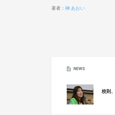
著者：
榊 あおい
NEWS
校則