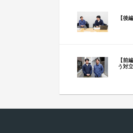
【後
【前
う対