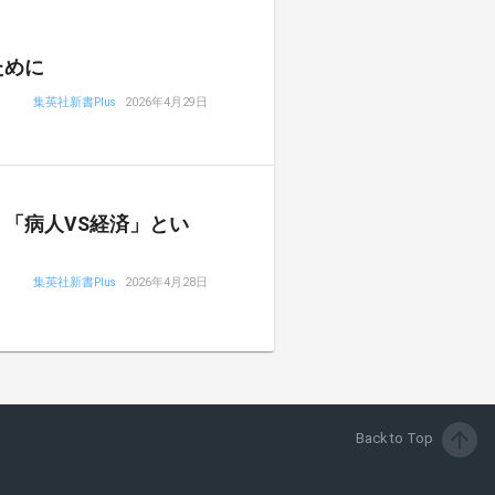
ために
集英社新書Plus
2026年4月29日
「病人VS経済」とい
集英社新書Plus
2026年4月28日
arrow_upward
Back to Top