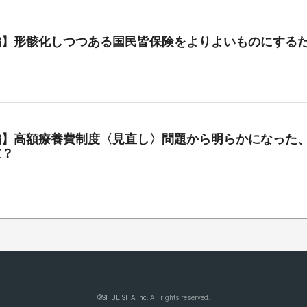
編】形骸化しつつある国民皆保険をよりよいものにする
編】高額療養費制度〈見直し〉問題から明らかになった、
立？
©
SHUEISHA inc.
All rights reserved.