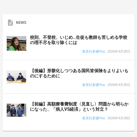
NEWS
校則、不登校、いじめ…生徒も教師も苦しめる学校
の理不尽を取り除くには
集英社新書Plus
2026年4月29日
【後編】形骸化しつつある国民皆保険をよりよいも
のにするために
集英社新書Plus
2026年4月29日
【前編】高額療養費制度〈見直し〉問題から明らか
になった、「病人VS経済」という対立？
集英社新書Plus
2026年4月28日