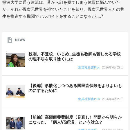
提波大学に通う遠流は、昔から幻を視てしまう体質に悩んでいた
が、それが異次元世界を視ていたことを知り、異次元世界人との共
生を推進する機関でアルバイトをすることになるが……?
NEWS
校則、不登校、いじめ…生徒も教師も苦しめる学校
の理不尽を取り除くには
集英社新書Plus
2026年4月29日
【後編】形骸化しつつある国民皆保険をよりよいも
のにするために
集英社新書Plus
2026年4月29日
【前編】高額療養費制度〈見直し〉問題から明らか
になった、「病人VS経済」という対立？