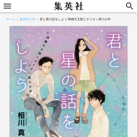
ホーム
集英社の本
君と星の話をしよう 降織天文館とオリオン座の少年