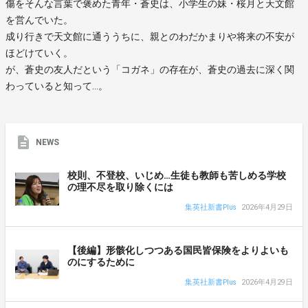
傷をそんな言葉で褒めた青年・蒼史は、小学生の妹・桜月と天文館
を営んでいた。
成り行きで天文館に通ううちに、親とのわだかまりや将来の不安が
ほどけていく。
が、蒼史の友人だという「コガネ」の存在が、蒼史の過去に深く関
わっていると知って…。
NEWS
校則、不登校、いじめ…生徒も教師も苦しめる学校
の理不尽を取り除くには
集英社新書Plus
2026年4月29日
【後編】形骸化しつつある国民皆保険をよりよいも
のにするために
集英社新書Plus
2026年4月29日