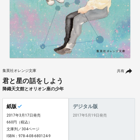
集英社オレンジ文庫
共有
君と星の話をしよう
降織天文館とオリオン座の少年
紙版
デジタル版
2017年3月17日発売
2017年5月19日発売
660円（税込）
文庫判／304ページ
ISBN：978-4-08-680124-9