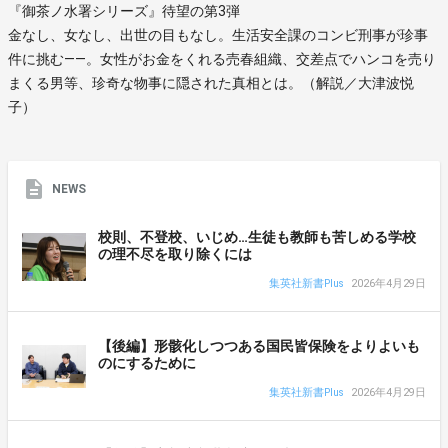
『御茶ノ水署シリーズ』待望の第3弾
金なし、女なし、出世の目もなし。生活安全課のコンビ刑事が珍事
件に挑む――。女性がお金をくれる売春組織、交差点でハンコを売り
まくる男等、珍奇な物事に隠された真相とは。（解説／大津波悦
子）
NEWS
校則、不登校、いじめ…生徒も教師も苦しめる学校
の理不尽を取り除くには
集英社新書Plus
2026年4月29日
【後編】形骸化しつつある国民皆保険をよりよいも
のにするために
集英社新書Plus
2026年4月29日