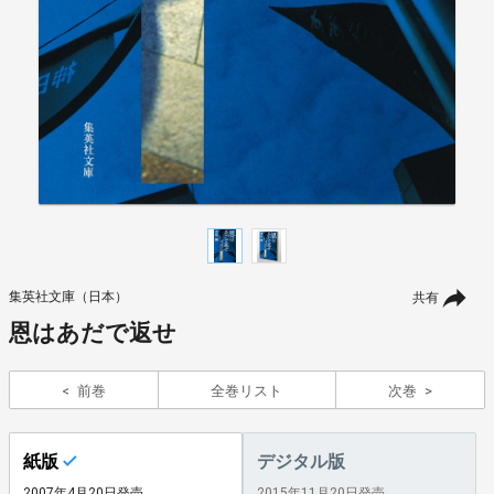
集英社文庫（日本）
共有
恩はあだで返せ
前巻
全巻リスト
次巻
紙版
デジタル版
2007年4月20日発売
2015年11月20日発売