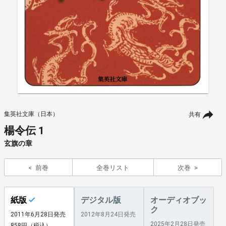
集英社文庫（日本）
共有
楊令伝 1
玄旗の章
前巻
全巻リスト
次巻
紙版
デジタル版
オーディオブッ
ク
2011年6月28日発売
2012年8月24日発売
2025年2月28日発売
858円（税込）