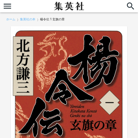
ホーム
集英社の本
楊令伝 1 玄旗の章