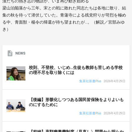
漢たちの熱き志の物語が、いま再び動き始める
梁山泊陥落から三年。宋との戦に敗れた同志たちは各地に散り、結
集の秋を待って潜伏していた。青蓮寺による残党狩りが苛烈を極め
る中、青面獣・楊令の帰還が待ち望まれたが…。（解説／宮部みゆ
き）
NEWS
校則、不登校、いじめ…生徒も教師も苦しめる学校
の理不尽を取り除くには
集英社新書Plus
2026年4月29日
【後編】形骸化しつつある国民皆保険をよりよいも
のにするために
集英社新書Plus
2026年4月29日
【前編】高額療養費制度〈見直し〉問題から明らか