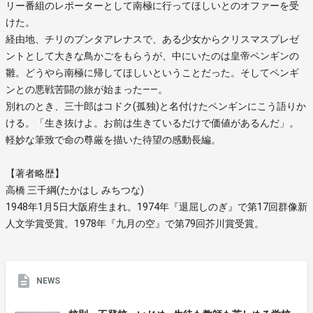
リー番組のレポーターとして南極に行ってほしいとのオファーを受
けた。
経由地、チリのプンタアレナスで、ある少女からクリスマスプレゼ
ントとして大きな鳥かごをもらうが、中にいたのは皇帝ペンギンの
雛。どうやら南極に帰してほしいということだった。そしてペンギ
ンとの悪戦苦闘の旅が始まった――。
別れのとき、三十郎はコドク(孤独)と名付けたペンギンにこう語りか
ける。「生き抜けよ。お前は生きているだけで価値があるんだ」。
軽妙な筆致で命の尊厳を描いた待望の感動長編。
【著者略歴】
高橋 三千綱(たかはし みちつな)
1948年1月5日大阪府生まれ。1974年『退屈しのぎ』で第17回群像新
人文学賞受賞。1978年『九月の空』で第79回芥川賞受賞。
NEWS