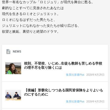
世界一有名なカップル「ロミジュリ」が現代を舞台に甦る。
劇的なことすべてに見放されたあなたは
現代を生きるロミオとジュリエット。
ロミオになるはずだった男たちと、
ジュリエットになれなかった女たちが繰り広げる、
欲望と嫉妬、裏切りと絶望のドラマ。
NEWS
校則、不登校、いじめ…生徒も教師も苦しめる学校
の理不尽を取り除くには
集英社新書Plus
2026年4月29日
【後編】形骸化しつつある国民皆保険をよりよいも
のにするために
集英社新書Plus
2026年4月29日