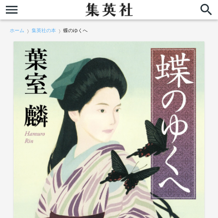
ホーム
集英社の本
蝶のゆくへ