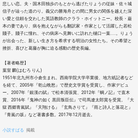
悲しい恋。夫・国木田独歩のもとから逃げたりょうの従妹・佐々城
信子が辿った道のり。義父の勝海舟との間に男女の関係を越えた深
い愛と信頼を交わした英語教師のクララ・ホイットニー。校長・巌
本の妻であり、病を抱えながらも翻訳家・作家として活躍した若松
賤子。賤子に憧れ、その病床へ見舞いに訪れた樋口一葉……。りょう
が出会った、新しい生き方を希求する明治の女性たち。その希望と
挫折、喜びと葛藤が胸に迫る感動の歴史長編。
【著者略歴】
葉室 麟(はむろ りん)
1951年北九州市小倉生まれ。西南学院大学卒業後、地方紙記者など
を経て、2005年『乾山晩愁』で歴史文学賞を受賞し、作家デビュ
ー。2007年『銀漢の賦』で松本清張賞、2012年『蜩ノ記』で直木
賞、2016年『鬼神の如く 黒田叛臣伝』で司馬遼太郎賞を受賞。『大
獄 西郷青嵐賦』『天翔ける』『玄鳥さりて』『雨と詩人と落花と』
『青嵐の坂』など著書多数。2017年12月逝去。
小説すばる
掲載