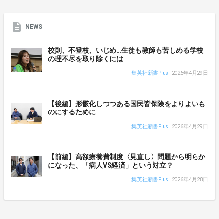
NEWS
校則、不登校、いじめ…生徒も教師も苦しめる学校
の理不尽を取り除くには
集英社新書Plus
2026年4月29日
【後編】形骸化しつつある国民皆保険をよりよいも
のにするために
集英社新書Plus
2026年4月29日
【前編】高額療養費制度〈見直し〉問題から明らか
になった、「病人VS経済」という対立？
集英社新書Plus
2026年4月28日