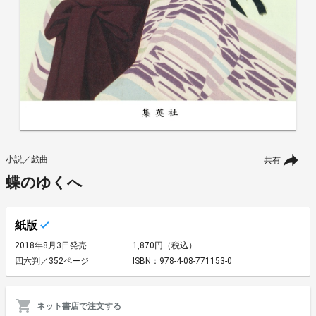
小説／戯曲
共有
蝶のゆくへ
紙版
2018年8月3日発売
1,870円（税込）
四六判／352ページ
ISBN：978-4-08-771153-0
ネット書店で注文する