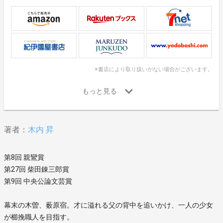
※書店により取り扱いがない場合がございます。
著者：
木内 昇
第8回 親鸞賞
第27回 柴田錬三郎賞
第9回 中央公論文芸賞
幕末の木曽、薮原宿。才に溢れる父の背中を追いかけ、一人の少女
が櫛挽職人を目指す。