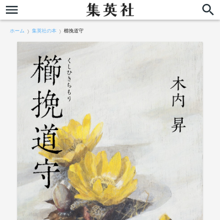
ホーム
集英社の本
櫛挽道守