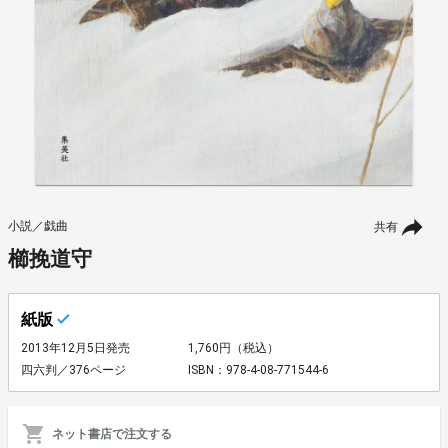
小説／戯曲
共有
櫛挽道守
紙版
2013年12月5日発売
1,760円（税込）
四六判／376ページ
ISBN：978-4-08-771544-6
ネット書店で注文する