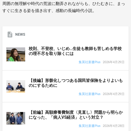
周囲の無理解や時代の荒波に翻弄されながらも、ひたむきに、まっ
すぐに生きる姿を描き出す、感動の長編時代小説。
NEWS
校則、不登校、いじめ…生徒も教師も苦しめる学校
の理不尽を取り除くには
集英社新書Plus
2026年4月29日
【後編】形骸化しつつある国民皆保険をよりよいも
のにするために
集英社新書Plus
2026年4月29日
【前編】高額療養費制度〈見直し〉問題から明らか
になった、「病人VS経済」という対立？
集英社新書Plus
2026年4月28日