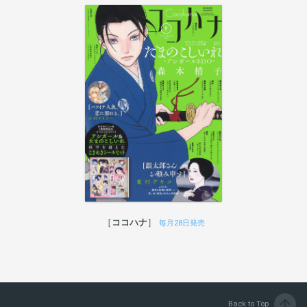
ココハナ
毎月28日発売
arrow_upward
Back to Top