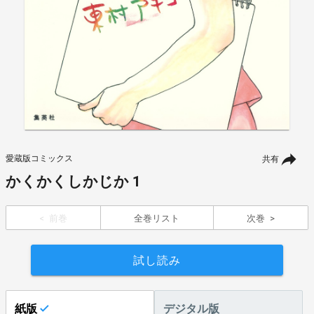
愛蔵版コミックス
共有
かくかくしかじか 1
前巻
全巻リスト
次巻
試し読み
紙版
デジタル版