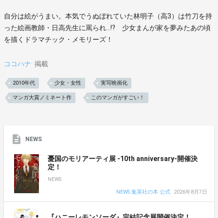
自分は絵がうまい。本気でうぬぼれていた林明子（高3）は竹刀を持
った絵画教師・日高先生に罵られ…!? 少女まんが家を夢みたあの頃
を描くドラマチック・メモリーズ！
ココハナ
掲載
2010年代
少女・女性
実写映画化
マンガ大賞ノミネート作
このマンガがすごい！
NEWS
憂国のモリアーティ展 -10th anniversary-開催決
定！
NEWS
NEWS 集英社の本 公式
2026年8月7日
『ハニーレモンソーダ』完結記念展開催決定！