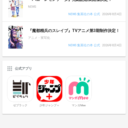
NEWS
NEWS 集英社の本 公式
2026年8月4日
『魔都精兵のスレイブ』TVアニメ第3期制作決定！
アニメ・実写化
NEWS 集英社の本 公式
2026年8月4日
公式アプリ
ゼブラック
少年ジャンプ＋
マンガMee