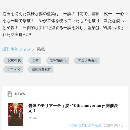
崩玉を従えた異様な姿の藍染は、一護の目前で、浦原、夜一、一心
をも一瞬で撃破！ やがて体を覆っていたものを破り、新たな姿へ
と変貌！ 圧倒的な力に絶望する一護を残し、藍染は尸魂界へ移さ
れた空座町へ…!!
週刊少年ジャンプ
掲載
2000年代
少年
実写映画化
アニメ映画化
アニメ化
漫画賞受賞作
NEWS
憂国のモリアーティ展 -10th anniversary-開催決
定！
NEWS
NEWS 集英社の本 公式
2026年8月7日