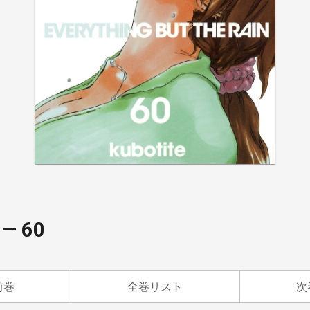
― 60
前巻
全巻リスト
次