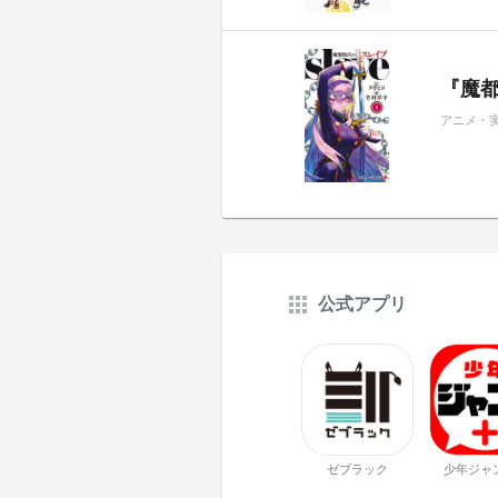
『魔都
アニメ・
公式アプリ
ゼブラック
少年ジャ