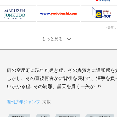
※書店
雨の空座町に現れた黒き虚。その異質さに違和感を
しかし、その直後何者かに背後を襲われ、深手を負っ
いかかる虚…その刹那、曇天を貫く一矢が…!?
週刊少年ジャンプ
掲載