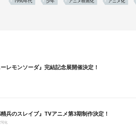
1990年代
少年
アニメ映画化
アニメ化
ニーレモンソーダ』完結記念展開催決定！
精兵のスレイブ』TVアニメ第3期制作決定！
実写化