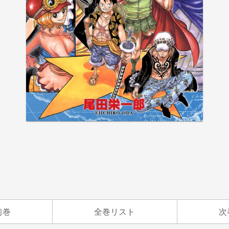
前巻
全巻リスト
次