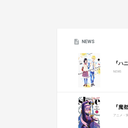
NEWS
『ハ
NEWS
『魔都
アニメ・