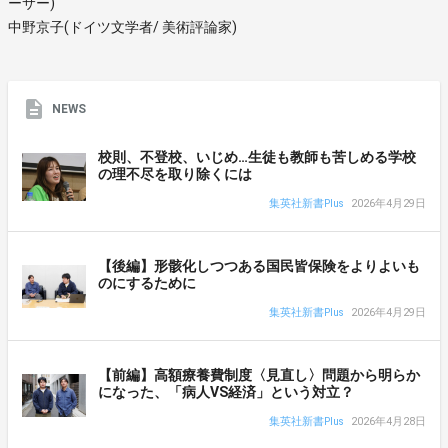
ーサー)
中野京子(ドイツ文学者/ 美術評論家)
NEWS
校則、不登校、いじめ…生徒も教師も苦しめる学校
の理不尽を取り除くには
集英社新書Plus
2026年4月29日
【後編】形骸化しつつある国民皆保険をよりよいも
のにするために
集英社新書Plus
2026年4月29日
【前編】高額療養費制度〈見直し〉問題から明らか
になった、「病人VS経済」という対立？
集英社新書Plus
2026年4月28日