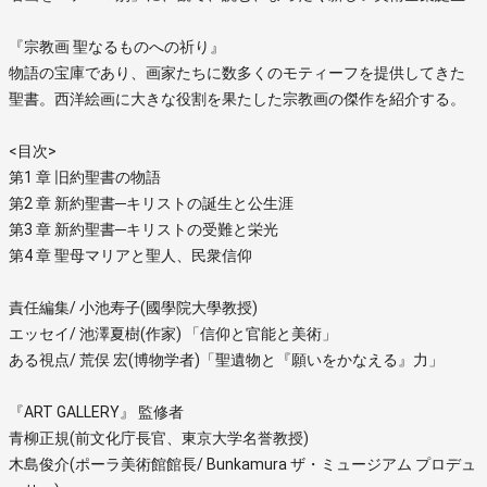
『宗教画 聖なるものへの祈り』
物語の宝庫であり、画家たちに数多くのモティーフを提供してきた
聖書。西洋絵画に大きな役割を果たした宗教画の傑作を紹介する。
<目次>
第1 章 旧約聖書の物語
第2 章 新約聖書─キリストの誕生と公生涯
第3 章 新約聖書─キリストの受難と栄光
第4 章 聖母マリアと聖人、民衆信仰
責任編集/ 小池寿子(國學院大學教授)
エッセイ/ 池澤夏樹(作家) 「信仰と官能と美術」
ある視点/ 荒俣 宏(博物学者)「聖遺物と『願いをかなえる』力」
『ART GALLERY』 監修者
青柳正規(前文化庁長官、東京大学名誉教授)
木島俊介(ポーラ美術館館長/ Bunkamura ザ・ミュージアム プロデュ