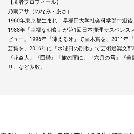
【著者プロフィール】
乃南アサ（のなみ・あさ）
1960年東京都生まれ。早稲田大学社会科学部中退
1988年『幸福な朝食』が第1回日本推理サスペン
ビュー。1996年『凍える牙』で直木賞を、2011
芸賞を、2016年に『水曜日の凱歌』で芸術選奨文
『花盗人』『団欒』『旅の闇に』『六月の雪』『美
リ』など多数。