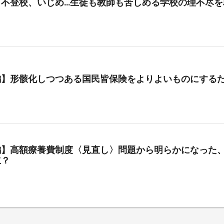
、不登校、いじめ…生徒も教師も苦しめる学校の理不尽を
編】形骸化しつつある国民皆保険をよりよいものにする
編】高額療養費制度〈見直し〉問題から明らかになった、
立？