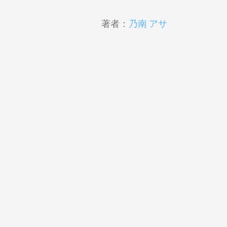
著者：
乃南 アサ