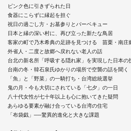
ピンク色に引きずられた日
食器にこらずに縁起を担ぐ
祝日の過ごし方・お墓参りとバーベキュー
日本と縁の深い村に、再び立った新たな鳥居
客家の町で乃木希典の足跡を見つける 苗栗・南
外省人・二度と故郷へ戻れない老人の話
台北の新名所「呼吸する隠れ家」を実現した日本
台南の冬・韓石泉氏ゆかりの場所で空襲の話を聞
「魚」と「野菜」の一騎打ち・台湾総統選挙
鬼の月・今も大切にされている「七夕」の一日
八十代女性が七十年以上も心に抱いてきた疑問
あらゆる要素が融け合っている台湾の住宅
「布袋戯」──驚異的進化と大きな課題