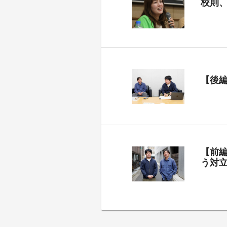
校則
【後
【前
う対