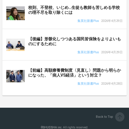
校則、不登校、いじめ…生徒も教師も苦しめる学校
の理不尽を取り除くには
集英社新書Plus
2026年4月29日
【後編】形骸化しつつある国民皆保険をよりよいも
のにするために
集英社新書Plus
2026年4月29日
【前編】高額療養費制度〈見直し〉問題から明らか
になった、「病人VS経済」という対立？
集英社新書Plus
2026年4月28日
arrow_upward
Back to Top
©
SHUEISHA inc.
All rights reserved.