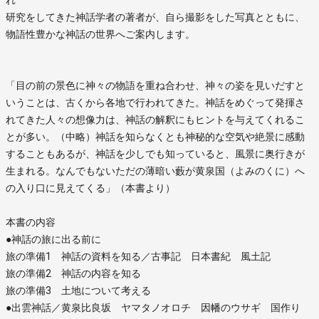
研究をしてきた神話学者の著者が、自ら撮影をした写真とともに、
物語性豊かな神話の世界へご案内します。
「目の前の景色に神々の物語を重ね合わせ、神々の姿を見いだすと
いうことは、古くから各地で行われてきた。神話をめぐって発揮さ
れてきた人々の想像力は、神話の解釈にもヒントを与えてくれるこ
とが多い。（中略）神話を知らなくとも神秘的な空気や絶景に感動
することもあるが、神話を少しでも知っていると、風景に奥行きが
生まれる。なんでもないただの薄暗い藪が黄泉国（よみのくに）へ
の入り口に見えてくる」（本書より）
本書の内容
●神話の旅に出る前に
旅の準備1 神話の資料を知る／古事記 日本書紀 風土記
旅の準備2 神話の内容を知る
旅の準備3 土地について考える
●出雲神話／黄泉比良坂 ヤマタノオロチ 因幡のウサギ 国作り