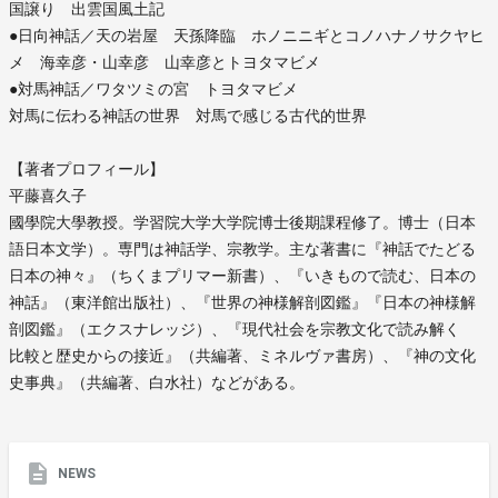
国譲り 出雲国風土記
●日向神話／天の岩屋 天孫降臨 ホノニニギとコノハナノサクヤヒ
メ 海幸彦・山幸彦 山幸彦とトヨタマビメ
●対馬神話／ワタツミの宮 トヨタマビメ
対馬に伝わる神話の世界 対馬で感じる古代的世界
【著者プロフィール】
平藤喜久子
國學院大學教授。学習院大学大学院博士後期課程修了。博士（日本
語日本文学）。専門は神話学、宗教学。主な著書に『神話でたどる
日本の神々』（ちくまプリマー新書）、『いきもので読む、日本の
神話』（東洋館出版社）、『世界の神様解剖図鑑』『日本の神様解
剖図鑑』（エクスナレッジ）、『現代社会を宗教文化で読み解く
比較と歴史からの接近』（共編著、ミネルヴァ書房）、『神の文化
史事典』（共編著、白水社）などがある。
NEWS