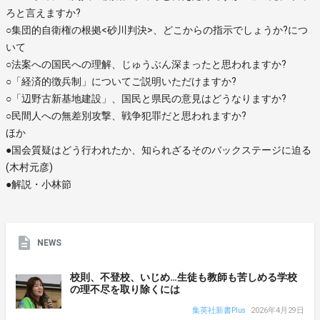
ろと言えますか?
○集団的自衛権の根拠<砂川判決>、どこからの指示でしょうか?につ
いて
○法案への国民への理解、じゅうぶん深まったと思われますか?
○「経済的徴兵制」についてご説明いただけますか?
○「辺野古新基地建設」、国民と県民の意見はどうなりますか?
○民間人への無差別攻撃、戦争犯罪だと思われますか?
ほか
●国会質疑はどう行われたか、知られざるそのバックステージに迫る
(木村元彦)
●解説・小林節
NEWS
校則、不登校、いじめ…生徒も教師も苦しめる学校
の理不尽を取り除くには
集英社新書Plus
2026年4月29日