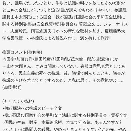
負い、議場でたったひとり、牛歩と抗議の叫びを放ったあの<漢(お
とこ)>の全貌にがっつりと迫る! 誰が読んでもわかりやすい、参議院
議員山本太郎氏による国会「我が国及び国際社会の平和安全法制に
関する特別委員会(安全保障特別委員会)」質疑全文に、ジャーナリス
ト・志葉玲氏、雨宮処凛氏ほかへの新たな取材を加え、慶應義塾大
学名誉教授・小林節氏による解説を付し、満を持して刊行! !
推薦コメント(敬称略)
内田樹/加藤典洋/島田雅彦/想田和弘/茂木健一郎/矢部宏治 ほか
---山本太郎さん、きみは間違っていない。喪服は意思表示としてあ
りうる。民主主義の死への抗議。後、議場で叫んだことも、議会が
抗議の叫びを禁じてどうするのだ、と私は思う。その意気やよし。
(加藤典洋)
(もくじより抜粋)
●強行採決への抗議スピーチ全文
●我が国及び国際社会の平和安全法制に関する特別委員会・質疑全文
○国民の生命、財産、幸福追求権、本気で守る気、あるんですか?
○アメリカに民間人の殺戮、やめろと言えたんですか? この先、やめ