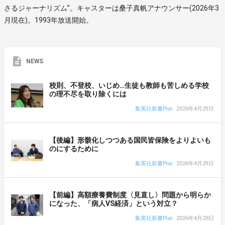
さるジャーナリズム”。キャスターは桑子真帆アナウンサー(2026年3
月現在)。1993年放送開始。
NEWS
校則、不登校、いじめ…生徒も教師も苦しめる学校
の理不尽を取り除くには
集英社新書Plus
2026年4月29日
【後編】形骸化しつつある国民皆保険をよりよいも
のにするために
集英社新書Plus
2026年4月29日
【前編】高額療養費制度〈見直し〉問題から明らか
になった、「病人VS経済」という対立？
集英社新書Plus
2026年4月28日