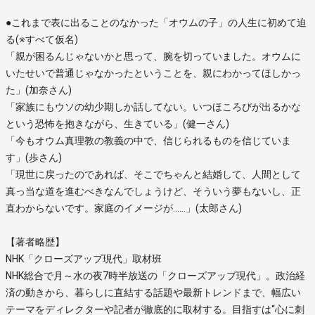
●これまで表に出ることのなかった「オウムの子」の人生に初めて迫
る(※すべて仮名)
「親が困るんじゃないかと思って、腕を切っていました。オウムに
いたせいで普通じゃなかったということを、親にわかってほしかっ
た」(加奈さん)
「家族にもウソの幼少期しか話してない。いつほころびが出るかな
という恐怖を抱きながら、生きている」(健一さん)
「今もオウム真理教の教義の中で、信じられるものを信じていま
す」(歩さん)
「現世に戻ったのであれば、そこでちゃんと結婚して、人間として
真っ当な道を進むべきなんでしょうけど、そういう夢もないし、正
直わからないです。家庭のイメージが……」(太郎さん)
【著者略歴】
NHK「クローズアップ現代」取材班
NHK総合で月～水の夜7時半放送の「クローズアップ現代」。政治経
済の動きから、暮らしに直結する話題や最新トレンドまで、幅広い
テーマをディレクターや記者が徹底的に取材する。目指すは“心に刺