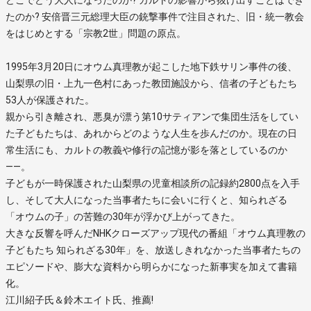
たのか? 安倍晋三元総理大臣の銃撃事件で注目された、旧・統一教会
をはじめとする「宗教2世」問題の原点。
1995年3月20日にオウム真理教が起こした地下鉄サリン事件の後、
山梨県の旧・上九一色村にあった教団施設から、信者の子どもたち
53人が保護された。
親から引き離され、悪臭が漂う第10サティアンで集団生活をしてい
た子どもたちは、あれからどのような人生を歩んだのか。現在の日
常生活にも、カルトの教義や修行の記憶が影を落としているのか
――。
子どもが一時保護された山梨県の児童相談所の記録約2800点を入手
し、そして大人になった当事者たちに会いに行くと、知られざる
「オウムの子」の苦難の30年が浮かび上がってきた。
大きな反響を呼んだNHKクローズアップ現代の番組「オウム真理教の
子どもたち 知られざる30年」を、放送しきれなかった当事者たちの
エピソードや、膨大な資料から明らかになった新事実を加えて書籍
化。
江川紹子氏＆鈴木エイト氏、推薦!