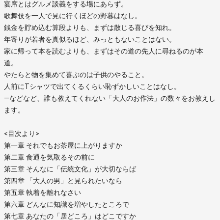
宴席とはグルメ談義をする場にあらず。
歌舞伎を一人で見に行くほどの野暮はなし。
銭金を貯め込む算段よりも、まずは散じる喜びを知れ。
年寄りが若者を真似るほど、みっともないことはない。
家に帰って本を読むよりも、まずはその道の先人に尋ねるのが本
道。
やたらと物を集めて喜ぶのは子供のやること。
人前にTシャツで出てくるくらい恥ずかしいことはなし。
―などなど、誰も教えてくれない「大人のお作法」の数々をお教えし
ます。
<目次より>
第一章 それでもお茶屋に上がりますか
第二章 食通を気取るその前に
第三章 そんなに「伝統文化」が大切ならば
第四章 「大人の男」と見られたいなら
第五章 執着を離れなさい
第六章 どんなに知識を増やしたところで
第七章 あなたの「居どころ」はどこですか