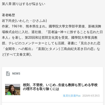
第八章 困りはするが悩まない
著者略歴
岩下尚史(いわした・ひさふみ)
作家。1961年、熊本県生まれ。國學院大學文學部卒業後、新橋演舞
場株式会社に入社。退社後、『芸者論―神々に扮することを忘れた日
本人』を著し、第20回和辻哲郎文化賞を受賞。國學院大學客員教
授。テレビのコメンテーターとしても活躍。著書に『見出された恋
「金閣寺」への船出』『直面(ヒタメン) 三島由紀夫若き日の恋』な
ど(すべて文春文庫)。
NEWS
校則、不登校、いじめ…生徒も教師も苦しめる学校
の理不尽を取り除くには
集英社新書Plus
2026年4月29日