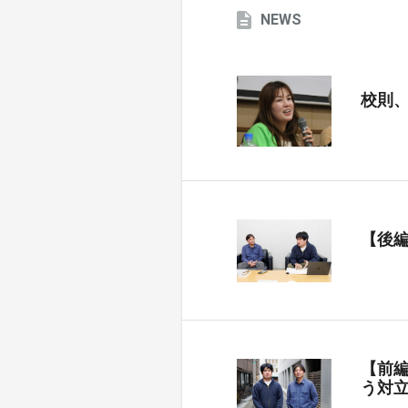
NEWS
校則
【後
【前
う対