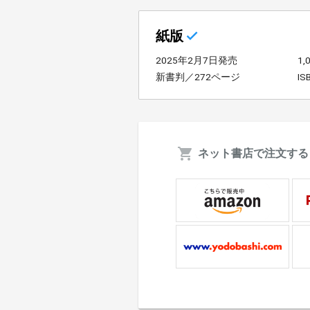
紙版
2025年2月7日発売
1
新書判／272ページ
IS
ネット書店で注文する