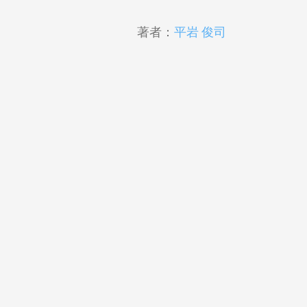
著者：
平岩 俊司