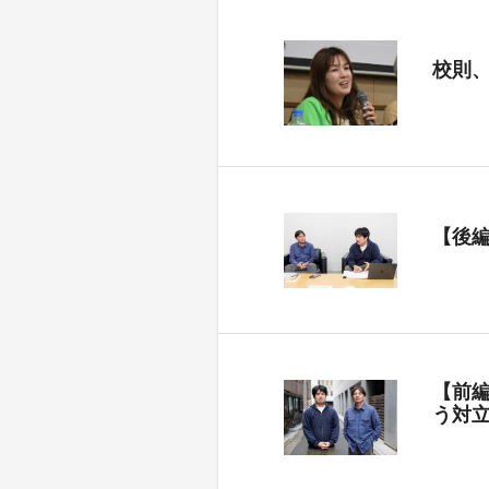
校則
【後
【前
う対