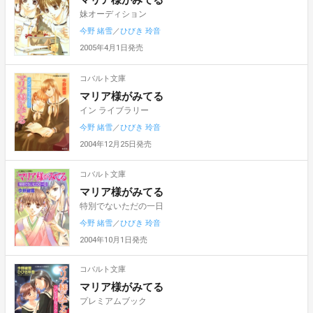
妹オーディション
今野 緒雪
／
ひびき 玲音
2005年4月1日発売
コバルト文庫
マリア様がみてる
イン ライブラリー
今野 緒雪
／
ひびき 玲音
2004年12月25日発売
コバルト文庫
マリア様がみてる
特別でないただの一日
今野 緒雪
／
ひびき 玲音
2004年10月1日発売
コバルト文庫
マリア様がみてる
プレミアムブック