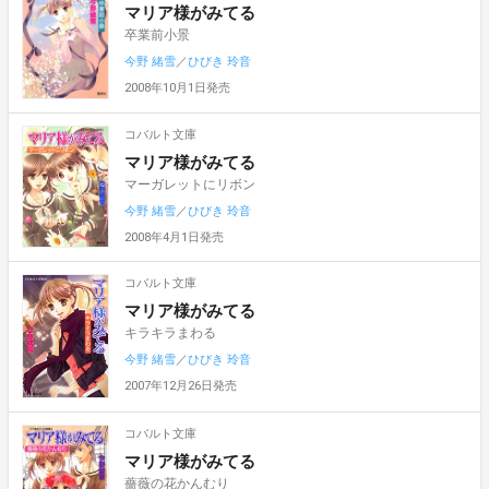
マリア様がみてる
卒業前小景
今野 緒雪
／
ひびき 玲音
2008年10月1日発売
コバルト文庫
マリア様がみてる
マーガレットにリボン
今野 緒雪
／
ひびき 玲音
2008年4月1日発売
コバルト文庫
マリア様がみてる
キラキラまわる
今野 緒雪
／
ひびき 玲音
2007年12月26日発売
コバルト文庫
マリア様がみてる
薔薇の花かんむり