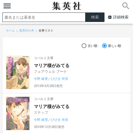
詳細検索
ホーム
集英社の本
全巻リスト
古い順
新しい順
コバルト文庫
マリア様がみてる
フェアウェル ブーケ
今野 緒雪
／
ひびき 玲音
2012年4月28日発売
コバルト文庫
マリア様がみてる
ステップ
今野 緒雪
／
ひびき 玲音
2010年12月28日発売