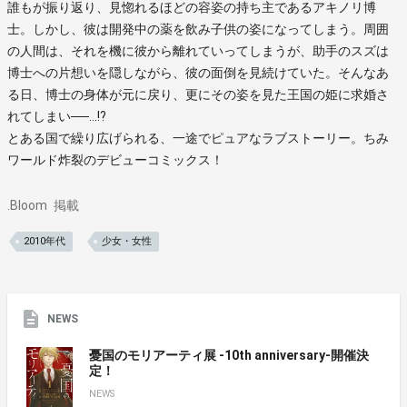
誰もが振り返り、見惚れるほどの容姿の持ち主であるアキノリ博
士。しかし、彼は開発中の薬を飲み子供の姿になってしまう。周囲
の人間は、それを機に彼から離れていってしまうが、助手のスズは
博士への片想いを隠しながら、彼の面倒を見続けていた。そんなあ
る日、博士の身体が元に戻り、更にその姿を見た王国の姫に求婚さ
れてしまい──…!?
とある国で繰り広げられる、一途でピュアなラブストーリー。ちみ
ワールド炸裂のデビューコミックス！
.Bloom
掲載
2010年代
少女・女性
NEWS
憂国のモリアーティ展 -10th anniversary-開催決
定！
NEWS