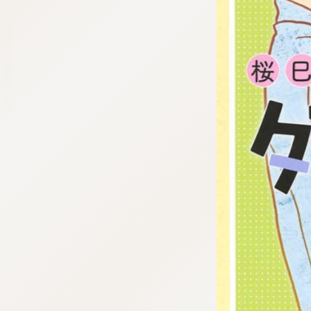
tqigf:5.916.4.673:bbb.ludtpluz.vn.oi