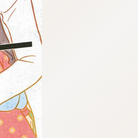
tqigf:5.916.4.673:bbb.ludtpluz.vn.oi