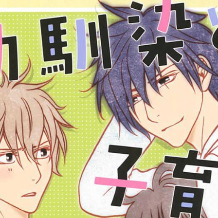
tqigf:5.916.4.673:bbb.ludtpluz.vn.oi