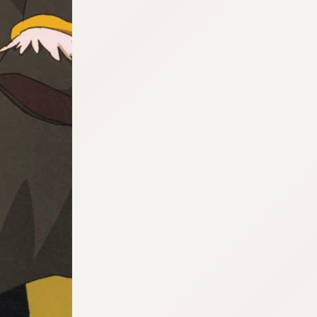
tqigf:5.916.4.673:bbb.ludtpluz.vn.oi