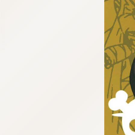
tqigf:5.916.4.673:bbb.ludtpluz.vn.oi