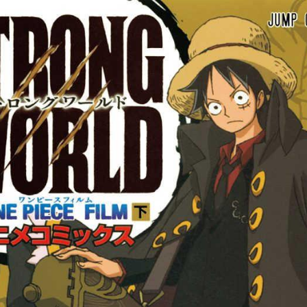
tqigf:5.916.4.673:bbb.ludtpluz.vn.oi